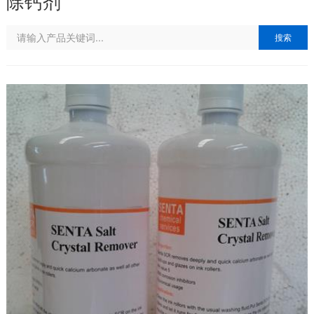
除钙剂
搜索