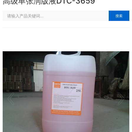
高级单张润版液DTC-3659
搜索