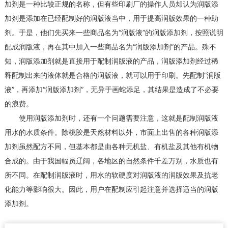
加剂是一种比较正规的名称，但有些印刷厂的操作人员却认为润版添
加剂是添加在已经配制好的润版液当中，用于提高润版效果的一种助
剂。于是，他们先买来一些商品名为“润版液”的润版添加剂，按照说明
配成润版液，再在其中加入一些商品名为“润版添加剂”的产品。殊不
知，润版添加剂就是直接用于配制润版液的产品，润版添加剂经过稀
释配制出来的液体就是合格的润版液，就可以用于印刷。先配制“润版
液”，再添加“润版添加剂”，无异于画蛇添足，其结果是造成了不必要
的浪费。
使用润版添加剂时，还有一个问题需要注意，这就是配制润版液
用水的水质条件。除桃胶是天然材料以外，市面上出售的各种润版添
加剂虽然配方不同，但基本都是由各种无机盐、有机盐及其他有机物
合成的。由于我国幅员辽阔，各地区的自然条件千差万别，水质也有
所不同。在配制润版液时，用水的软硬度对润版液的润版效果及抗老
化能力等影响很大。因此，用户在配制应引起注意并选择适当的润版
添加剂。