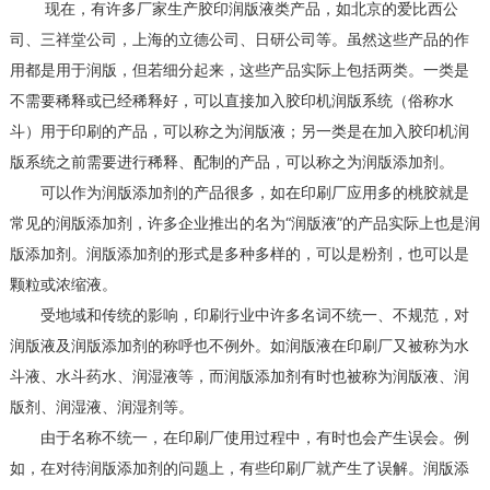
现在，有许多厂家生产胶印润版液类产品，如北京的爱比西公
司、三祥堂公司，上海的立德公司、日研公司等。虽然这些产品的作
用都是用于润版，但若细分起来，这些产品实际上包括两类。一类是
不需要稀释或已经稀释好，可以直接加入胶印机润版系统（俗称水
斗）用于印刷的产品，可以称之为润版液；另一类是在加入胶印机润
版系统之前需要进行稀释、配制的产品，可以称之为润版添加剂。
可以作为润版添加剂的产品很多，如在印刷厂应用多的桃胶就是
常见的润版添加剂，许多企业推出的名为“润版液”的产品实际上也是润
版添加剂。润版添加剂的形式是多种多样的，可以是粉剂，也可以是
颗粒或浓缩液。
受地域和传统的影响，印刷行业中许多名词不统一、不规范，对
润版液及润版添加剂的称呼也不例外。如润版液在印刷厂又被称为水
斗液、水斗药水、润湿液等，而润版添加剂有时也被称为润版液、润
版剂、润湿液、润湿剂等。
由于名称不统一，在印刷厂使用过程中，有时也会产生误会。例
如，在对待润版添加剂的问题上，有些印刷厂就产生了误解。润版添