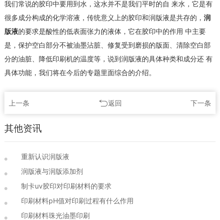
我们常说的胶印中要用到水，这水并不是我们平时的自 来水，它是有
很多成分构成的化学溶液，传统意义上的胶印和润版液是共存的，
润
版液
的要求是酸性的低表面张力的液体，它在胶印中的作用 中主要
是，保护空白部分不被油墨沾脏、修复受到磨损的版面、清除空白部
分的油脏、降低印刷机的温度等，说到润版液的具体种类和成分还 有
具体功能，我们将在今后的专题里面综合的介绍。
上一条
返回
下一条
其他资讯
重新认识润版液
润版液与润版添加剂
制卡uv胶印对印刷材料的要求
印刷材料pH值对印刷过程有什么作用
印刷材料珠光油墨印刷