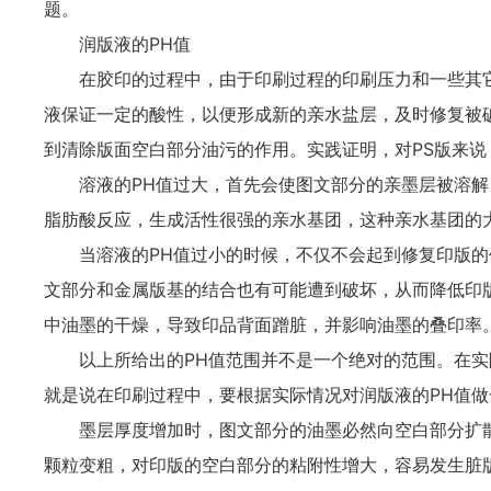
题。
润版液的PH值
在胶印的过程中，由于印刷过程的印刷压力和一些其它
液保证一定的酸性，以便形成新的亲水盐层，及时修复被
到清除版面空白部分油污的作用。实践证明，对PS版来说
溶液的PH值过大，首先会使图文部分的亲墨层被溶解
脂肪酸反应，生成活性很强的亲水基团，这种亲水基团的
当溶液的PH值过小的时候，不仅不会起到修复印版的
文部分和金属版基的结合也有可能遭到破坏，从而降低印
中油墨的干燥，导致印品背面蹭脏，并影响油墨的叠印率
以上所给出的PH值范围并不是一个绝对的范围。在实际
就是说在印刷过程中，要根据实际情况对润版液的PH值
墨层厚度增加时，图文部分的油墨必然向空白部分扩散，
颗粒变粗，对印版的空白部分的粘附性增大，容易发生脏