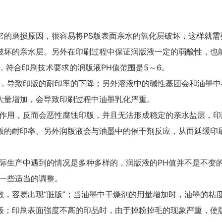
的磨损原因，很容易将PS版表面亲水的氧化层破坏，这样就需
破坏的亲水层。另外在印刷过程中保证润版液一定的弱酸性，也
，符合印刷技术要求的润版液PH值范围是5～6。
，导致印版的耐印率的下降；另外溶液中的碱性基团会和油墨中
大量增加，会导致印刷过程中油墨乳化严重。
作用，反而会恶性腐蚀印版，并且无法形成稳定的亲水盐层，印
版的耐印率。另外润版液会与油墨中的催干剂反应，从而延缓印
。
生产中遇到的情况是多种多样的，润版液的PH值并不是不变
做一些适当的调整。
容易出现“脏版”；当油墨中干燥剂的用量增加时，油墨的粘
版；印刷表面强度不高的印品时，由于掉粉掉毛的现象严重，使