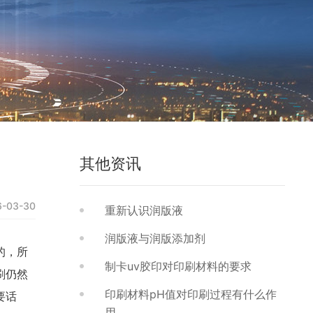
其他资讯
6-03-30
重新认识润版液
润版液与润版添加剂
的，所
制卡uv胶印对印刷材料的要求
刷仍然
印刷材料pH值对印刷过程有什么作
要话
用