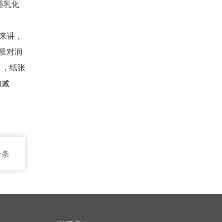
墨乳化
来讲，
性质对润
），纸张
的减
一条