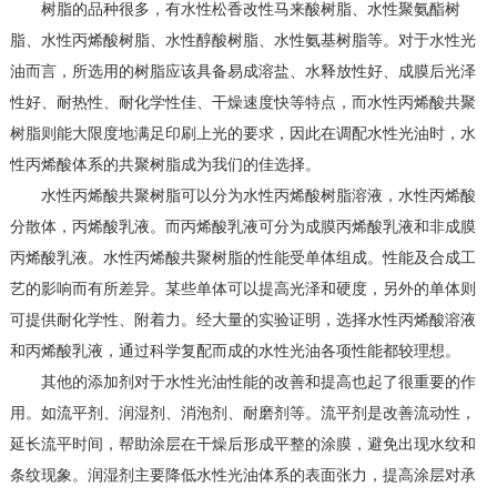
树脂的品种很多，有水性松香改性马来酸树脂、水性聚氨酯树
脂、水性丙烯酸树脂、水性醇酸树脂、水性氨基树脂等。对于水性光
油而言，所选用的树脂应该具备易成溶盐、水释放性好、成膜后光泽
性好、耐热性、耐化学性佳、干燥速度快等特点，而水性丙烯酸共聚
树脂则能大限度地满足印刷上光的要求，因此在调配水性光油时，水
性丙烯酸体系的共聚树脂成为我们的佳选择。
水性丙烯酸共聚树脂可以分为水性丙烯酸树脂溶液，水性丙烯酸
分散体，丙烯酸乳液。而丙烯酸乳液可分为成膜丙烯酸乳液和非成膜
丙烯酸乳液。水性丙烯酸共聚树脂的性能受单体组成。性能及合成工
艺的影响而有所差异。某些单体可以提高光泽和硬度，另外的单体则
可提供耐化学性、附着力。经大量的实验证明，选择水性丙烯酸溶液
和丙烯酸乳液，通过科学复配而成的水性光油各项性能都较理想。
其他的添加剂对于水性光油性能的改善和提高也起了很重要的作
用。如流平剂、润湿剂、消泡剂、耐磨剂等。流平剂是改善流动性，
延长流平时间，帮助涂层在干燥后形成平整的涂膜，避免出现水纹和
条纹现象。润湿剂主要降低水性光油体系的表面张力，提高涂层对承