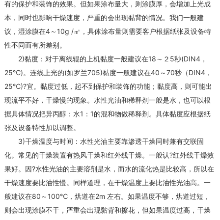
有的保护和装饰的效果。但如果涂布量大，则涂膜厚，会增加上光成
本，同时也影响干燥速度，严重的会出现黏背的情况。我们一般建
议，湿涂膜在4～10g /㎡，具体涂布量则需要客户根据纸张及设备特
性不同而有所差别。
2)黏度：对于离线辊的上机黏度一般建议在18～２5秒(DIN4，
25℃)。连线上光的(如罗兰705)黏度一般建议在40～70秒（DIN4，
25℃)?宜。黏度过低，起不到保护和装饰的功能；黏度高，则可能出
现流平不好，干燥慢的现象。水性光油和稀释剂一般是水，也可以根
据具体情况把异丙醇：水1：1的混和物做稀释剂。具体黏度应根据纸
张及设备特性加以调整。
3)干燥温度与时间：水性光油主要靠渗透干燥同时兼有交联固
化。常见的干燥装置有热风干燥和红外线干燥。一般认?红外线干燥效
果好。因?水性光油的主要溶剂是水，而水的流化热是比较高，所以在
干燥速度要比油性慢。同样道理，在干燥温度上要比油性光油高。一
般建议在80～100℃，烘道在2m 左右。如果温度不够，烘道过短，
则会出现涂膜不干，严重会出现黏背和擦花，但如果温度过高，干燥