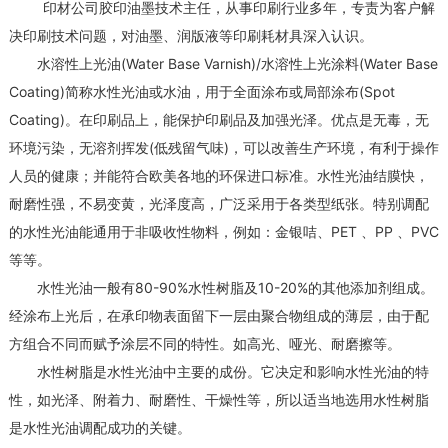
印材公司胶印油墨技术主任，从事印刷行业多年，专责为客户解
决印刷技术问题，对油墨、润版液等印刷耗材具深入认识。
水溶性上光油(Water Base Varnish)/水溶性上光涂料(Water Base
Coating)简称水性光油或水油，用于全面涂布或局部涂布(Spot
Coating)。在印刷品上，能保护印刷品及加强光泽。优点是无毒，无
环境污染，无溶剂挥发(低残留气味)，可以改善生产环境，有利于操作
人员的健康；并能符合欧美各地的环保进口标准。水性光油结膜快，
耐磨性强，不易变黄，光泽度高，广泛采用于各类型纸张。特别调配
的水性光油能通用于非吸收性物料，例如：金银咭、PET 、PP 、PVC
等等。
水性光油一般有80-90%水性树脂及10-20%的其他添加剂组成。
经涂布上光后，在承印物表面留下一层由聚合物组成的薄层，由于配
方组合不同而赋予涂层不同的特性。如高光、哑光、耐磨擦等。
水性树脂是水性光油中主要的成份。它决定和影响水性光油的特
性，如光泽、附着力、耐磨性、干燥性等，所以适当地选用水性树脂
是水性光油调配成功的关键。