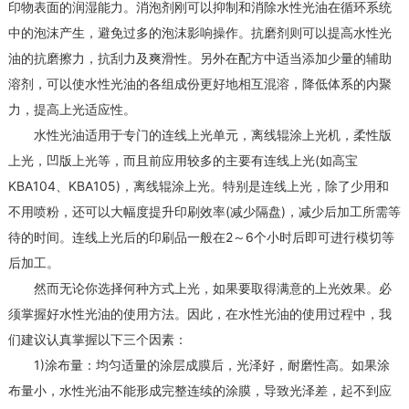
印物表面的润湿能力。消泡剂刚可以抑制和消除水性光油在循环系统
中的泡沫产生，避免过多的泡沫影响操作。抗磨剂则可以提高水性光
油的抗磨擦力，抗刮力及爽滑性。另外在配方中适当添加少量的辅助
溶剂，可以使水性光油的各组成份更好地相互混溶，降低体系的内聚
力，提高上光适应性。
水性光油适用于专门的连线上光单元，离线辊涂上光机，柔性版
上光，凹版上光等，而且前应用较多的主要有连线上光(如高宝
KBA104、KBA105)，离线辊涂上光。特别是连线上光，除了少用和
不用喷粉，还可以大幅度提升印刷效率(减少隔盘)，减少后加工所需等
待的时间。连线上光后的印刷品一般在2～6个小时后即可进行模切等
后加工。
然而无论你选择何种方式上光，如果要取得满意的上光效果。必
须掌握好水性光油的使用方法。因此，在水性光油的使用过程中，我
们建议认真掌握以下三个因素：
1)涂布量：均匀适量的涂层成膜后，光泽好，耐磨性高。如果涂
布量小，水性光油不能形成完整连续的涂膜，导致光泽差，起不到应