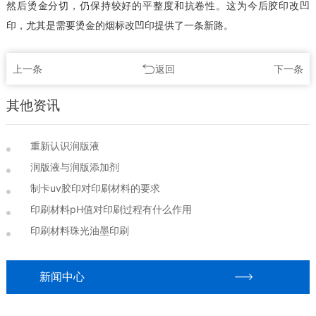
然后烫金分切，仍保持较好的平整度和抗卷性。这为今后胶印改凹
印，尤其是需要烫金的烟标改凹印提供了一条新路。
上一条
返回
下一条
其他资讯
重新认识润版液
润版液与润版添加剂
制卡uv胶印对印刷材料的要求
印刷材料pH值对印刷过程有什么作用
印刷材料珠光油墨印刷
新闻中心