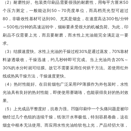
（2）耐磨性好。包装类印刷品需要很强的耐磨性，用每平方厘米50
个压力测定，一般能达到50～70亮度单位，而高档亮光型可超过
80，非吸收性基材可达到90。尤其是烟盒，在速度高达300包/分钟
～500包/分钟的高速运转中，烟标要承受很大的机械负荷。为此，印
刷品不仅需要上光，而且要耐磨，而水性上光油能完全满足这一要
求。
（3）结膜速度快。水性上光油的干燥过程30%是通过蒸发，70%靠材
料渗透吸收，干燥迅速，约几秒钟即可完成。当上光油尚含20%～
30%的水分时就可结膜。故它不需要采用任何烘干方法。若使用红外
线或热风干燥方法，干燥速度更快。
（4）热封性能好。在目前烟包广泛采用PP薄膜作为外包装时，水性
光油具有良好的热封性能，即便使用赛璐珞，也能获得良好的热封效
果。
（5）上光成品平整度好，抗卷力强。凹版印刷中一个头痛问题是被印
物经过几个色组的连续干燥，纸张汗水率极低，特别容易卷曲，这在
烟盒中根本无法使用。而应用水性光油给软包上光，产品经切大张，