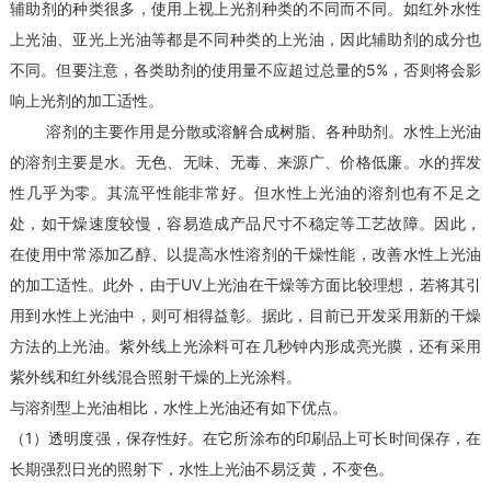
辅助剂的种类很多，使用上视上光剂种类的不同而不同。如红外水性
上光油、亚光上光油等都是不同种类的上光油，因此辅助剂的成分也
不同。但要注意，各类助剂的使用量不应超过总量的5%，否则将会影
响上光剂的加工适性。
溶剂的主要作用是分散或溶解合成树脂、各种助剂。水性上光油
的溶剂主要是水。无色、无味、无毒、来源广、价格低廉。水的挥发
性几乎为零。其流平性能非常好。但水性上光油的溶剂也有不足之
处，如干燥速度较慢，容易造成产品尺寸不稳定等工艺故障。因此，
在使用中常添加乙醇、以提高水性溶剂的干燥性能，改善水性上光油
的加工适性。此外，由于UV上光油在干燥等方面比较理想，若将其引
用到水性上光油中，则可相得益彰。据此，目前已开发采用新的干燥
方法的上光油。紫外线上光涂料可在几秒钟内形成亮光膜，还有采用
紫外线和红外线混合照射干燥的上光涂料。
与溶剂型上光油相比，水性上光油还有如下优点。
（1）透明度强，保存性好。在它所涂布的印刷品上可长时间保存，在
长期强烈日光的照射下，水性上光油不易泛黄，不变色。