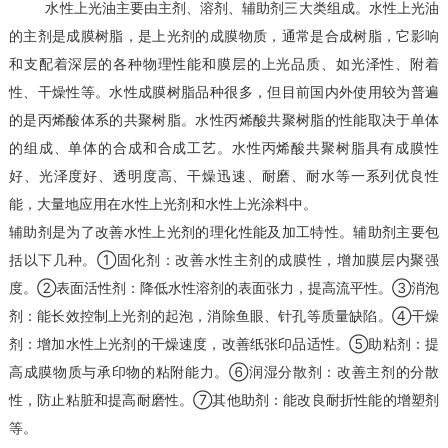
水性上光油主要由主剂、溶剂、辅助剂三大类组成。水性上光油
的主剂是成膜树脂，是上光剂的成膜物质，通常是合成树脂，它影响
和支配着深层的各种物理性能和膜层的上光品质、如光泽性、附着
性、干燥性等。水性成膜树脂品种很多，但目前国内外使用较为普遍
的是丙烯酸体系的共聚树脂。水性丙烯酸共聚树脂的性能取决于单体
的组成、单体的合成和合成工艺。水性丙烯酸共聚树脂具有成膜性
好、光泽度好、透明度高、干燥迅速、耐磨、耐水等一系列优良性
能，大量地应用在水性上光剂和水性上光涂料中。
辅助剂是为了改善水性上光剂的理化性能及加工特性。辅助剂主要包
括以下几种。①固化剂：改善水性主剂的成膜性，增加膜层内聚强
度。②表面活性剂：降低水性溶剂的表面张力，提高流平性。③消泡
剂：能长效控制上光剂的起泡，消除鱼眼、针孔等质量缺陷。④干燥
剂：增加水性上光剂的干燥速度，改善纸张印品适性。⑤助粘剂：提
高成膜物质与承印物的粘附能力。⑥润湿分散剂：改善主剂的分散
性，防止粘脏和提高耐磨性。⑦其他助剂：能改良耐折性能的增塑剂
等。